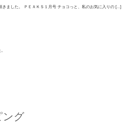
きました。 ＰＥＡＫＳ１月号 チョコっと、私のお気に入りの […]
た。
ピング