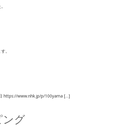
た。
ます。
www.nhk.jp/p/100yama […]
ピング