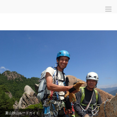
Toggle
naviga
夏山秋山ルートガイド